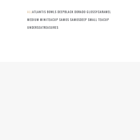
ALL
ATLANTIS
BOWLS
DEEPBLACK
DORADO
GLOSSYCARAMEL
MEDIUM
MINITEACUP
SAMOS
SAMOSDEEP
SMALL
TEACUP
UNDERSEATREASURES