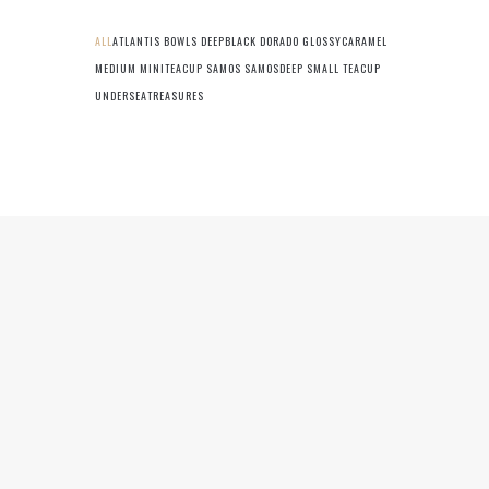
ALL
ATLANTIS
BOWLS
DEEPBLACK
DORADO
GLOSSYCARAMEL
MEDIUM
MINITEACUP
SAMOS
SAMOSDEEP
SMALL
TEACUP
UNDERSEATREASURES